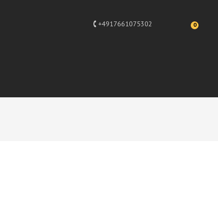
+4917661075302
0
dekoration, Designer Deko Figur