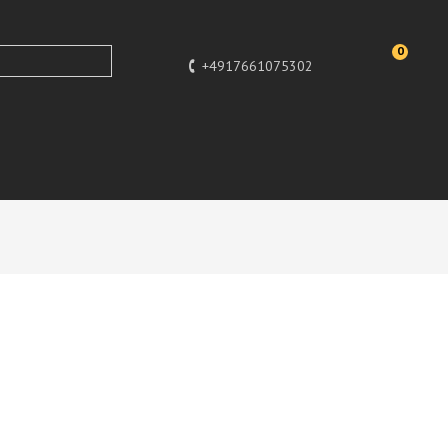
0
+4917661075302
apa Nui Tik