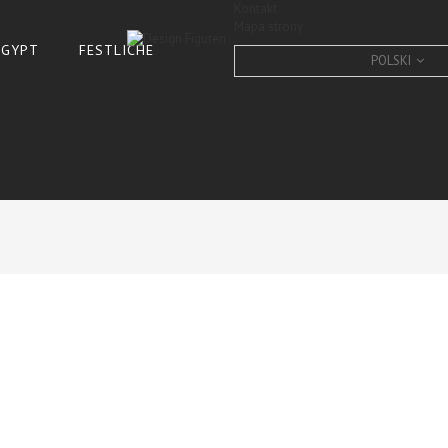
Kontakt
Mapa strony
 ÄGYPT
FESTLICHE
POLSKI
DESIGN Moai Figur, Kopf R
CONDITION:
New product
10
Items