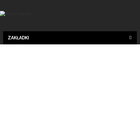
ZAKŁADKI
Tiere
Wyślij do znajomego
Print
Giraffe, Deko, Tier Figur, Dekoration
CONDITION:
New product