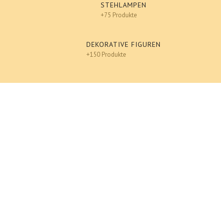
STEHLAMPEN
+75 Produkte
DEKORATIVE FIGUREN
+150 Produkte
Tiere
An einen Freund senden
Ausdrucken
Pferd (lebensgroß) , Deko, Tier Figur, Dekoration