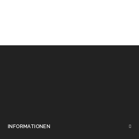
Paket wird mit der DHL Angeliefert .
INFORMATIONEN