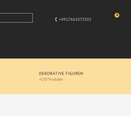
0
+4917661075302
DEKORATIVE FIGUREN
+150 Produkte
OLD, Lack Figuren, Hochglanz-Lack