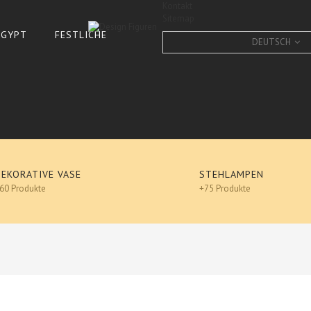
Kontakt
Sitemap
 ÄGYPT
FESTLICHE
DEUTSCH
DEKORATIVE VASE
STEHLAMPEN
60 Produkte
+75 Produkte
Design
SCHNECKE -DESIGN, XXL, G