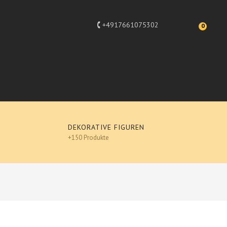
+4917661075302
0
DEKORATIVE FIGUREN
+150 Produkte
sign
 Brille, Designer Deko, Pop-Art