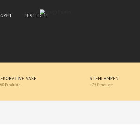
 ÄGYPT
FESTLICHE
DEKORATIVE VASE
STEHLAMPEN
60 Produkte
+75 Produkte
De
französische bulldogge mit