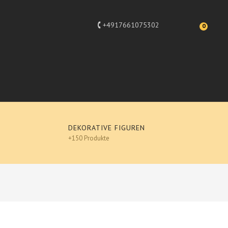
+4917661075302
0
DEKORATIVE FIGUREN
+150 Produkte
sign
 Brille, Designer Deko, Pop-Art