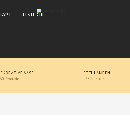
 ÄGYPT
FESTLICHE
DEKORATIVE VASE
STEHLAMPEN
60 Produkte
+75 Produkte
De
französische bulldogge mit