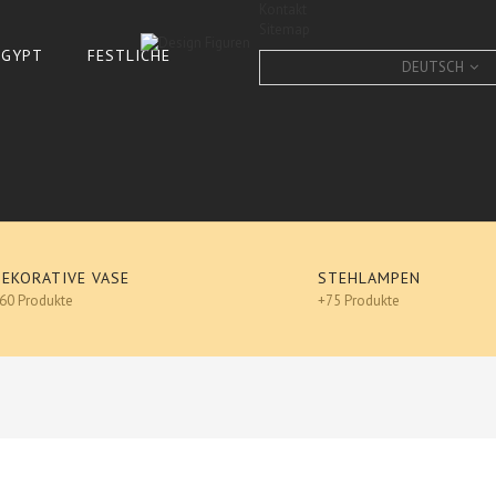
Kontakt
Sitemap
 ÄGYPT
FESTLICHE
DEUTSCH
DEKORATIVE VASE
STEHLAMPEN
60 Produkte
+75 Produkte
Design
KROKODIL, ALLIGATOR, G