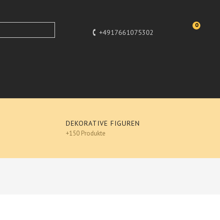
0
+4917661075302
DEKORATIVE FIGUREN
+150 Produkte
OLD - DESIGNER DEKO, GARTENFIGUR