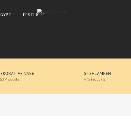
 ÄGYPT
FESTLICHE
DEKORATIVE VASE
STEHLAMPEN
60 Produkte
+75 Produkte
NANA DESIGN Figur, POP-