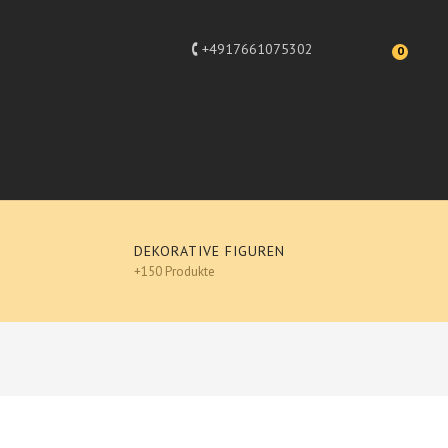
+4917661075302
0
DEKORATIVE FIGUREN
+150 Produkte
ART, Kunst