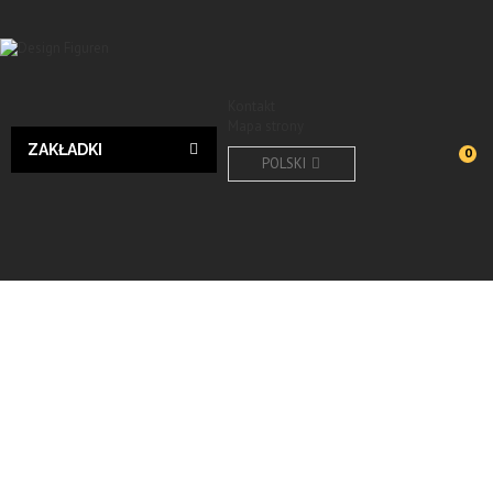
Kontakt
Mapa strony
ZAKŁADKI
0
POLSKI
Tiere
Sonsitge