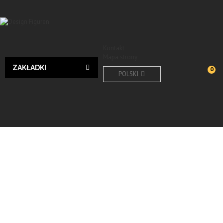
Kontakt
Mapa strony
ZAKŁADKI
0
POLSKI
Tiere
Sonsitge