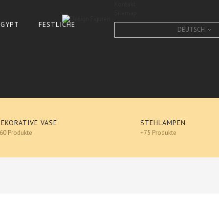
Kontakt
Sitemap
 ÄGYPT
FESTLICHE
DEUTSCH
DEKORATIVE VASE
STEHLAMPEN
60 Produkte
+75 Produkte
SCHNECKE -DESIGN, XXL, L