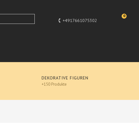
0
+4917661075302
DEKORATIVE FIGUREN
+150 Produkte
Design
ack Figuren, Hochglanz-Lack